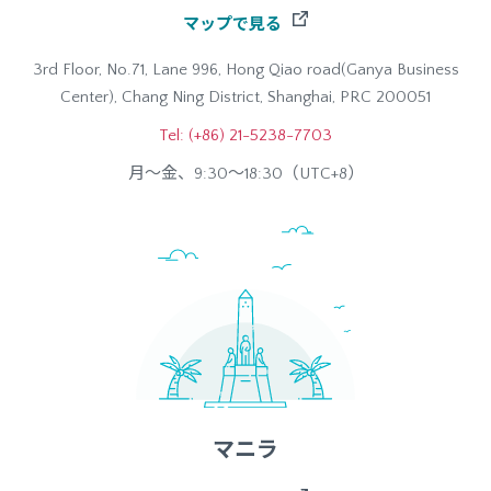
マップで見る
3rd Floor, No.71, Lane 996, Hong Qiao road(Ganya Business
Center), Chang Ning District, Shanghai, PRC 200051
Tel: (+86) 21-5238-7703
月～金、9:30～18:30（UTC+8）
マニラ