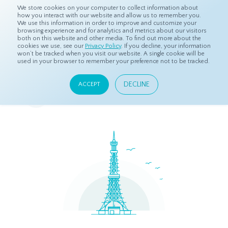
We store cookies on your computer to collect information about
how you interact with our website and allow us to remember you.
We use this information in order to improve and customize your
browsing experience and for analytics and metrics about our visitors
both on this website and other media. To find out more about the
ホーム
企業情報
オフィス
cookies we use, see our
Privacy Policy
. If you decline, your information
won’t be tracked when you visit our website. A single cookie will be
used in your browser to remember your preference not to be tracked.
オフィス
DECLINE
ACCEPT
アジアを中心に様々な地域に拠点があります。