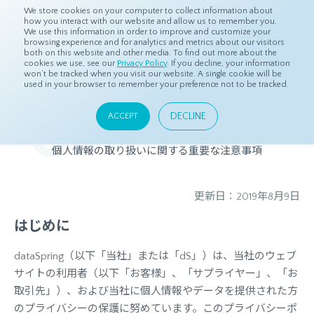
We store cookies on your computer to collect information about
how you interact with our website and allow us to remember you.
We use this information in order to improve and customize your
browsing experience and for analytics and metrics about our visitors
both on this website and other media. To find out more about the
ホーム
プライバシーポリシー
cookies we use, see our
Privacy Policy
. If you decline, your information
won’t be tracked when you visit our website. A single cookie will be
used in your browser to remember your preference not to be tracked.
dataSpringのプライバシーポ
リシー
DECLINE
ACCEPT
個人情報の取り扱いに関する重要な注意事項
更新日：2019年8月9日
はじめに
dataSpring（以下「当社」または「dS」）は、当社のウェブ
サイトの利用者（以下「お客様」、「サプライヤー」、「お
取引先」）、および当社に個人情報やデータを提供された方
のプライバシーの保護に努めています。このプライバシーポ