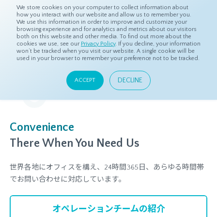
We store cookies on your computer to collect information about
how you interact with our website and allow us to remember you.
We use this information in order to improve and customize your
browsing experience and for analytics and metrics about our visitors
both on this website and other media. To find out more about the
ホーム
プロダクト
オペレーション
cookies we use, see our
Privacy Policy
. If you decline, your information
won’t be tracked when you visit our website. A single cookie will be
used in your browser to remember your preference not to be tracked.
オペレーション
DECLINE
ACCEPT
様々な言語を話す社員によるサポートが可能です。
Convenience
There When You Need Us
世界各地にオフィスを構え、24時間365日、あらゆる時間帯
でお問い合わせに対応しています。
オペレーションチームの紹介