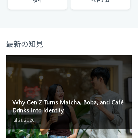
タイ
ベトナム
最新の知見
Why Gen Z Turns Matcha, Boba, and Café
What the World Cup 2026 Reveals About
How Working Dads Are Reshaping
Why International Survey Data Collection
How Asian Online Research Panels Affect
Benefits of Using B2B Panel Research to
Drinks Into Identity
Modern Consumer Behavior in Asia
Household Consumption in Asia (2026)
Gets Delayed
Data Quality
Understand Business Audiences
Jul 21, 2026
Jul 03, 2026
Jun 05, 2026
Jul 21, 2026
Jul 07, 2026
Jul 10, 2024