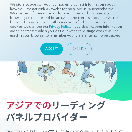
We store cookies on your computer to collect information about
how you interact with our website and allow us to remember you.
We use this information in order to improve and customize your
browsing experience and for analytics and metrics about our visitors
both on this website and other media. To find out more about the
cookies we use, see our
Privacy Policy
. If you decline, your information
won’t be tracked when you visit our website. A single cookie will be
used in your browser to remember your preference not to be tracked.
DECLINE
ACCEPT
アジアでの
リーディング
パネルプロバイダー